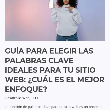
palabras
clave
ideales
para
tu
sitio
web:
¿Cuál
GUÍA PARA ELEGIR LAS
es
el
PALABRAS CLAVE
mejor
IDEALES PARA TU SITIO
enfoque?
WEB: ¿CUÁL ES EL MEJOR
ENFOQUE?
Desarrollo Web
,
SEO
La elección de palabras clave para un sitio web es un proceso