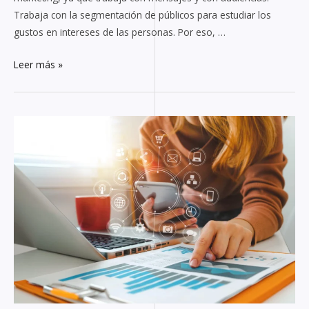
Trabaja con la segmentación de públicos para estudiar los
gustos en intereses de las personas. Por eso, …
Leer más »
Marketing
Digital
en
Colombia:
Transformando
el
éxito
empresarial
con
estrategias
innovadoras